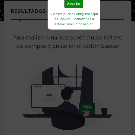
Aceptar
RESULTADOS
Si desea puede
Configurar aquí
las Cookies
,
Rechazarlas
u
Obtener más información
.
Para realizar una búsqueda pulse rellene
los campos y pulse en el botón buscar.