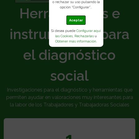
o rechazar su uso pulsando la
Herramientas e
opción “Configurar”..
Aceptar
instrumentos para
Si desea puede
Configurar aquí
las Cookies
,
Rechazarlas
u
Obtener más información
.
el diagnóstico
social
Investigaciones para el diagnóstico y herramientas que
permiten ayudar en valoraciones muy interesantes para
la labor de los Trabajadores y Trabajadoras Sociales
1