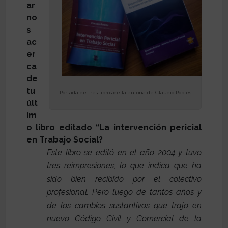
ar
no
s
ac
er
ca
de
tu
Portada de tres libros de la autoría de Claudio Robles
últ
im
o libro editado “La intervención pericial
en Trabajo Social?
Este libro se editó en el año 2004 y tuvo
tres reimpresiones, lo que indica que ha
sido bien recibido por el colectivo
profesional. Pero luego de tantos años y
de los cambios sustantivos que trajo en
nuevo Código Civil y Comercial de la