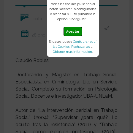
todas las cookies pulsando el
botón “Aceptar” o configurarlas
o rechazar su uso pulsando la
Texto
opción “Configurar”..
Aceptar
28 ene 2021
Si desea puede
Configurar aquí
las Cookies
,
Rechazarlas
u
Obtener más información
.
Claudio Robles
Doctorando y Magister en Trabajo Social.
Especialista en Criminología. Lic. en Servicio
Social. Completó su formación en Psicología
Social. Docente e Investigador UBA-UNLaM.
Autor de “La intervención pericial en Trabajo
Social” (2004); “Supervisar ¿para qué? Lo
oculto tras la resistencia” (2011) y “Trabajo
Social como elección profesional” (2013).