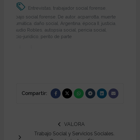
Entrevistas
,
trabajador social forense
,
trabajo social forense
,
De autor
,
acparrotta
,
muerte
traumática
,
daño social
,
Argentina
,
época II
,
justicia
,
Claudio Robles
,
autopsia social
,
pericia social
,
socio-jurídico
,
perito de parte
Compartir:
VALORA
Trabajo Social y Servicios Sociales.