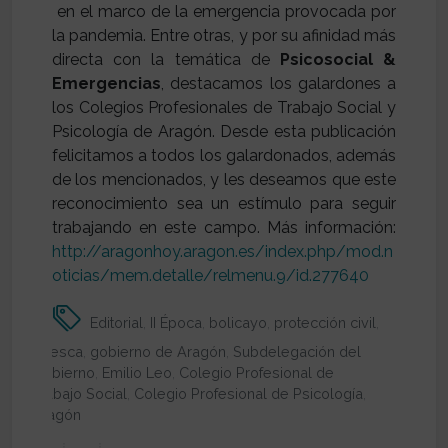
en el marco de la emergencia provocada por
la pandemia. Entre otras, y por su afinidad más
directa con la temática de
Psicosocial &
Emergencias
, destacamos los galardones a
los Colegios Profesionales de Trabajo Social y
Psicología de Aragón. Desde esta publicación
felicitamos a todos los galardonados, además
de los mencionados, y les deseamos que este
reconocimiento sea un estímulo para seguir
trabajando en este campo. Más información:
http://aragonhoy.aragon.es/index.php/mod.n
oticias/mem.detalle/relmenu.9/id.277640
Editorial
,
II Época
,
bolicayo
,
protección civil
,
Huesca
,
gobierno de Aragón
,
Subdelegación del
Gobierno
,
Emilio Leo
,
Colegio Profesional de
Trabajo Social
,
Colegio Profesional de Psicología
,
Aragón