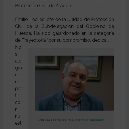
Protección Civil de Aragón.
Emilio Leo es jefe de la Unidad de Protección
Civil de la Subdelegación del Gobierno de
Huesca. Ha sido galardonado en la categoría
No
s
ale
gra
co
m
par
tir
co
n
nu
Emilio Leo Ferrando. Foto:
Diario del Altoaragón
est