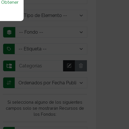
u
Obtener
Si selecciona alguno de los siguientes
campos solo se mostrarán Recursos de
los Fondos: