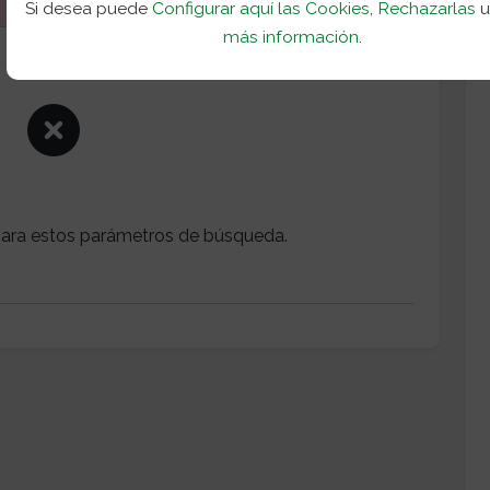
Si desea puede
Configurar aquí las Cookies
,
Rechazarlas
más información
.
ara estos parámetros de búsqueda.