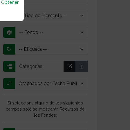
u
Obtener
Si selecciona alguno de los siguientes
campos solo se mostrarán Recursos de
los Fondos: