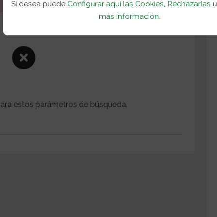
Si desea puede
Configurar aquí las Cookies
,
Rechazarlas
más información
.
ara estos parámetros de búsqueda.