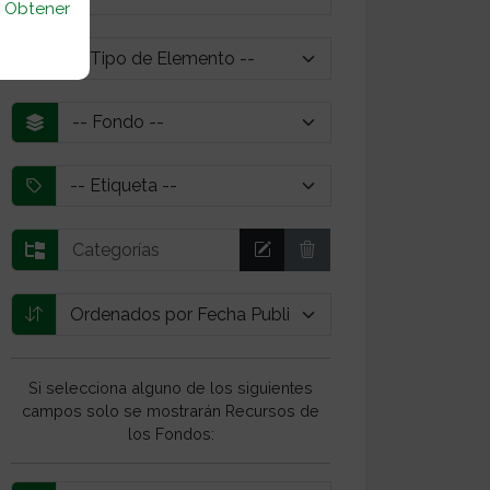
u
Obtener
Si selecciona alguno de los siguientes
campos solo se mostrarán Recursos de
los Fondos: