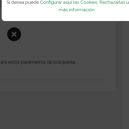
Si desea puede
Configurar aquí las Cookies
,
Rechazarlas
más información
.
ara estos parámetros de búsqueda.