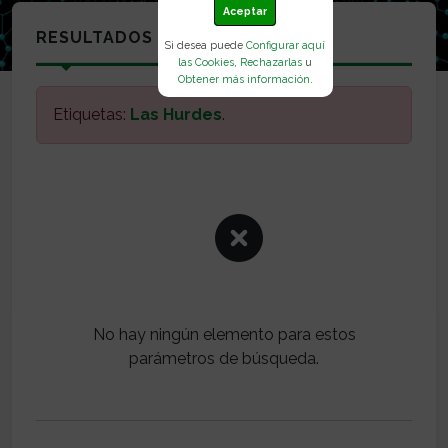
Aceptar
RESULTADOS
Si desea puede
Configurar aquí
las Cookies
,
Rechazarlas
u
Obtener más información
.
Etiquetas:
Las Hurdes
.
No hay ningún elemento para estos
parámetros de búsqueda.