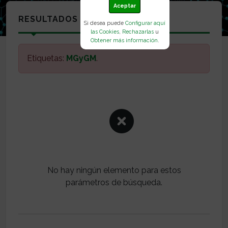
Aceptar
RESULTADOS
Si desea puede
Configurar aquí
las Cookies
,
Rechazarlas
u
Obtener más información
.
Etiquetas:
MGyGM
.
No hay ningún elemento para estos
parámetros de búsqueda.