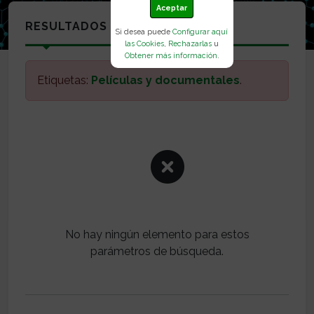
Aceptar
RESULTADOS
Si desea puede
Configurar aquí
las Cookies
,
Rechazarlas
u
Obtener más información
.
Etiquetas:
Películas y documentales
.
No hay ningún elemento para estos
parámetros de búsqueda.