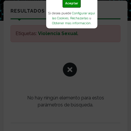
Aceptar
RESULTADOS
Si desea puede
Configurar aquí
las Cookies
,
Rechazarlas
u
Obtener más información
.
Etiquetas:
Violencia Sexual
.
No hay ningún elemento para estos
parámetros de búsqueda.