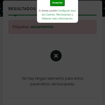
Aceptar
RESULTADOS
Si desea puede
Configurar aquí
las Cookies
,
Rechazarlas
u
Obtener más información
.
Etiquetas:
aislamiento
.
No hay ningún elemento para estos
parámetros de búsqueda.