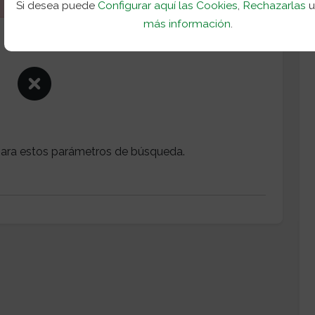
Si desea puede
Configurar aquí las Cookies
,
Rechazarlas
más información
.
ara estos parámetros de búsqueda.