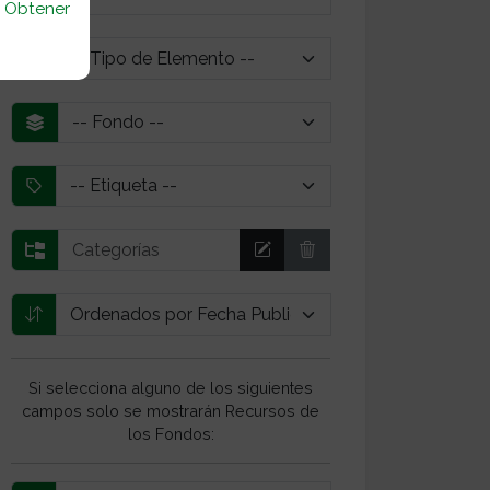
u
Obtener
Si selecciona alguno de los siguientes
campos solo se mostrarán Recursos de
los Fondos: