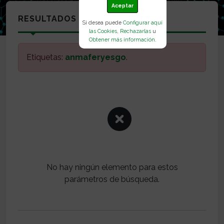
Aceptar
RESULTADOS
Si desea puede
Configurar aquí
las Cookies
,
Rechazarlas
u
Obtener más información
.
Etiquetas:
anmaferyesgo
.
No hay ningún elemento para estos
parámetros de búsqueda.