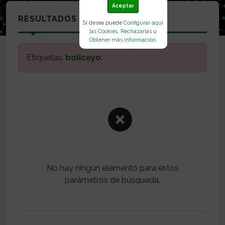
Aceptar
RESULTADOS
Si desea puede
Configurar aquí
las Cookies
,
Rechazarlas
u
Obtener más información
.
Etiquetas:
bolicayo
.
No hay ningún elemento para estos
parámetros de búsqueda.