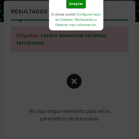
Aceptar
RESULTADOS
Si desea puede
Configurar aquí
las Cookies
,
Rechazarlas
u
Obtener más información
.
Etiquetas:
centro memorial víctimas
terrorismo
.
No hay ningún elemento para estos
parámetros de búsqueda.