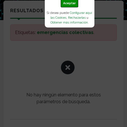
Aceptar
RESULTADOS
Si desea puede
Configurar aquí
las Cookies
,
Rechazarlas
u
Obtener más información
.
Etiquetas:
emergencias colectivas
.
No hay ningún elemento para estos
parámetros de búsqueda.