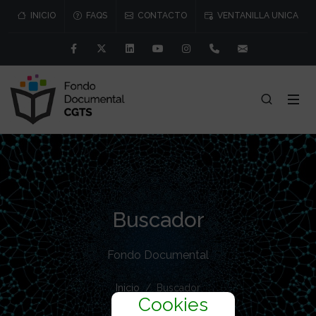
INICIO
FAQS
CONTACTO
VENTANILLA UNICA
Facebook
Twitter
Linkedin
Youtube
Instagram
91 541 57 76/77
consejo@cgtr
Buscador
Fondo Documental
Inicio
Buscador
Cookies