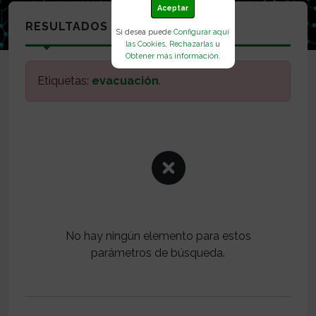
Aceptar
RESULTADOS
Si desea puede
Configurar aquí
las Cookies
,
Rechazarlas
u
Obtener más información
.
Etiquetas:
evacuación
.
No hay ningún elemento para estos
parámetros de búsqueda.