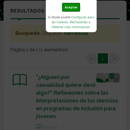
Aceptar
RESULTADOS
Si desea puede
Configurar aquí
las Cookies
,
Rechazarlas
u
Obtener más información
.
Busqueda:
Etiquetas:
narrativas
.
Página 1 de 1 (1 elementos)
(current)
«
1
»
"¿Alguien por
casualidad quiere decir
algo?". Reflexiones sobre las
interpretaciones de los silencios
en programas de inclusión para
jóvenes
Revista