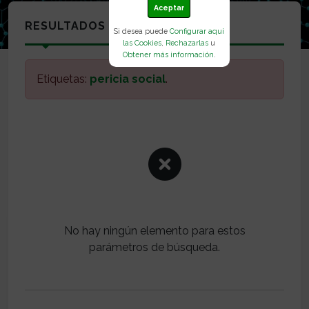
Aceptar
RESULTADOS
Si desea puede
Configurar aquí
las Cookies
,
Rechazarlas
u
Obtener más información
.
Etiquetas:
pericia social
.
No hay ningún elemento para estos
parámetros de búsqueda.