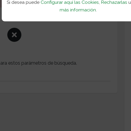
Si desea puede
Configurar aquí las Cookies
,
Rechazarlas
más información
.
ara estos parámetros de búsqueda.