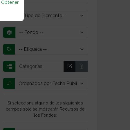
u
Obtener
Si selecciona alguno de los siguientes
campos solo se mostrarán Recursos de
los Fondos: