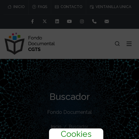
INICIO
FAQS
CONTACTO
VENTANILLA UNICA
Facebook
Twitter
Linkedin
Youtube
Instagram
91 541 57 76/77
consejo@cgtr
Buscador
Fondo Documental
Inicio
Buscador
Cookies