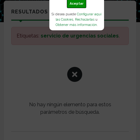
Aceptar
RESULTADOS
Si desea puede
Configurar aquí
las Cookies
,
Rechazarlas
u
Obtener más información
.
Etiquetas:
servicio de urgencias sociales
.
No hay ningún elemento para estos
parámetros de búsqueda.