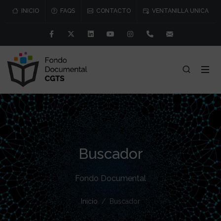
INICIO
FAQS
CONTACTO
VENTANILLA UNICA
Facebook
Twitter
Linkedin
Youtube
Instagram
91 541 57 76/77
consejo@cgtr
Buscador
Fondo Documental
Inicio
Buscador