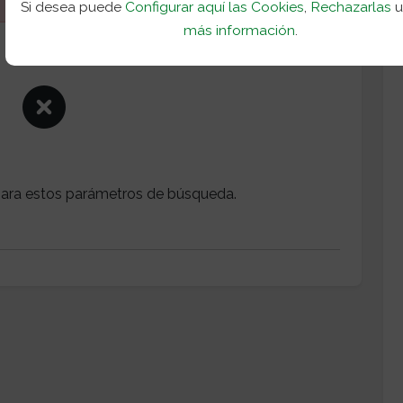
Si desea puede
Configurar aquí las Cookies
,
Rechazarlas
más información
.
ara estos parámetros de búsqueda.