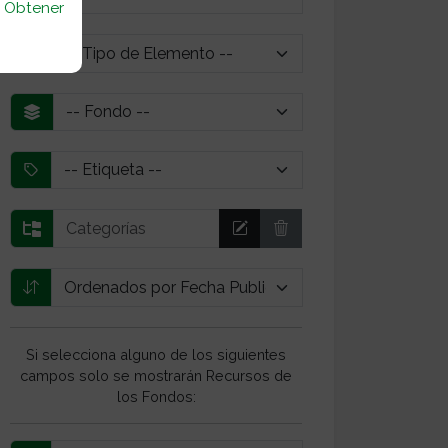
u
Obtener
Si selecciona alguno de los siguientes
campos solo se mostrarán Recursos de
los Fondos: