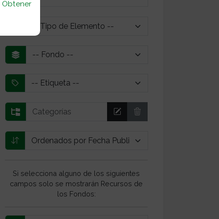
u
Obtener
Si selecciona alguno de los siguientes
campos solo se mostrarán Recursos de
los Fondos: