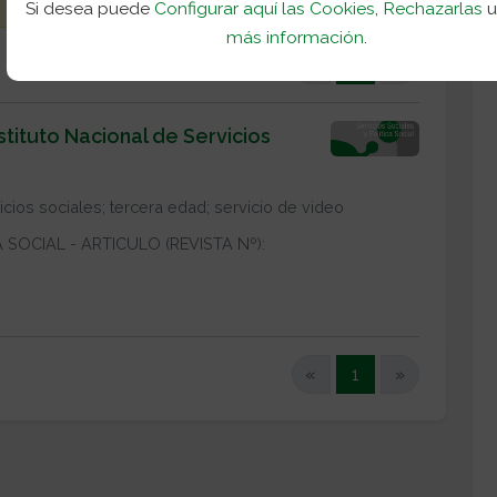
Si desea puede
Configurar aquí las Cookies
,
Rechazarlas
más información
.
(current)
«
1
»
nstituto Nacional de Servicios
icios sociales; tercera edad; servicio de video
 SOCIAL - ARTICULO (REVISTA Nº):
(current)
«
1
»