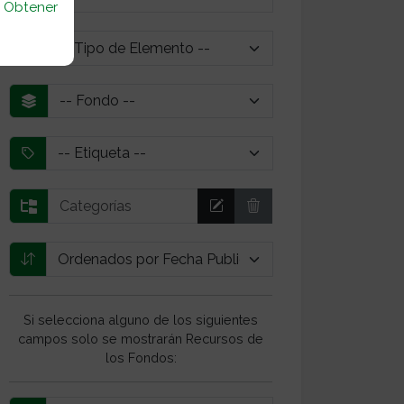
u
Obtener
Si selecciona alguno de los siguientes
campos solo se mostrarán Recursos de
los Fondos: