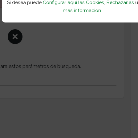
Si desea puede
Configurar aquí las Cookies
,
Rechazarlas
más información
.
ara estos parámetros de búsqueda.