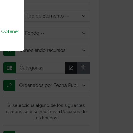
u
Obtener
Si selecciona alguno de los siguientes
campos solo se mostrarán Recursos de
los Fondos: