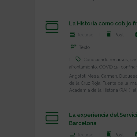
La Historia como cobijo f
Recurso
Post
Texto
Conociendo recursos
,
cri
afrontamiento
,
COVID 19
,
confina
Angoloti Mesa, Carmen. Duquesa
de la Cruz Roja. Fuente de la i
Academia de la Historia (RAH), al i
La experiencia del Servi
Barcelona
Recurso
Post