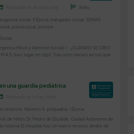
Publicado el 26 sept 2016
Texto
ergencia social
,
II Época
,
trabajador social
,
SEMAS
,
encia
,
policía local
,
jmorsor
Social
rgencia Móvil y Atención Social) I.- ¿CUÁNDO SE CREÓ
E.M.A.S. tuvo lugar en 1997. Tras unos meses en los que
en una guardia pediátrica
Publicado el 1 may 2009
o recursos
,
Número 6
,
psiquiatría
,
I Época
eral de Niños Dr. Pedro de Elizalde, Ciudad Autónoma de
o historia El Hospital hoy Un nuevo recurso dentro de