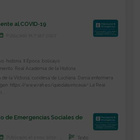
rente al COVID-19
Publicado el 7 abr 2020
sis
,
historia
,
II Época
,
bolicayo
,
miento
,
Real Academia de la Historia
 de la Victoria, condesa de Luchana. Dama enfermera
magen: https://www.rah.es/quedateencasa/ La Real
...
cio de Emergencias Sociales de
Publicado el 1 nov 2010
Texto