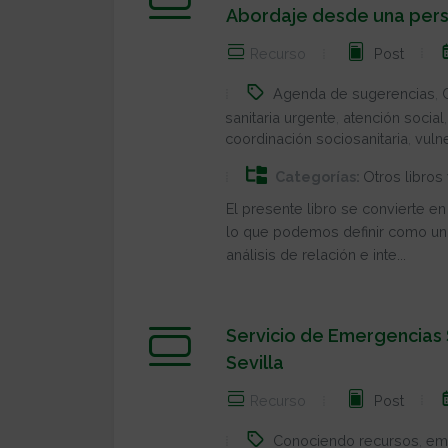
Abordaje desde una persp
Recurso
Post
Agenda de sugerencias
,
sanitaria urgente
,
atención social
coordinación sociosanitaria
,
vuln
Categorías:
Otros libros
El presente libro se convierte e
lo que podemos definir como una 
análisis de relación e inte...
Servicio de Emergencias 
Sevilla
Recurso
Post
Conociendo recursos
,
em