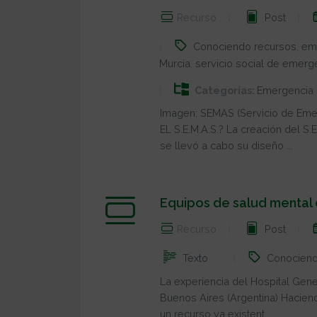
Recurso
Post
Conociendo recursos
,
em
Murcia
,
servicio social de emerg
Categorías:
Emergencia 
Imagen: SEMAS (Servicio de Eme
EL S.E.M.A.S.? La creación del S.
se llevó a cabo su diseño ...
Equipos de salud mental 
Recurso
Post
Conociend
Texto
La experiencia del Hospital Gen
Buenos Aires (Argentina) Haciend
un recurso ya existent...