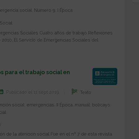
ergencia social
,
Número 9
,
I Época
Social
rgencias Sociales Cuatro años de trabajo Reflexiones
 2010, El Servicio de Emergencias Sociales del
 para el trabajo social en
Publicado el 11 sept 2019
Texto
nción social
,
emergencias
,
II Época
,
manual
,
bolicayo
,
ial
s
n de la atención social Fue en el nº 7 de esta revista