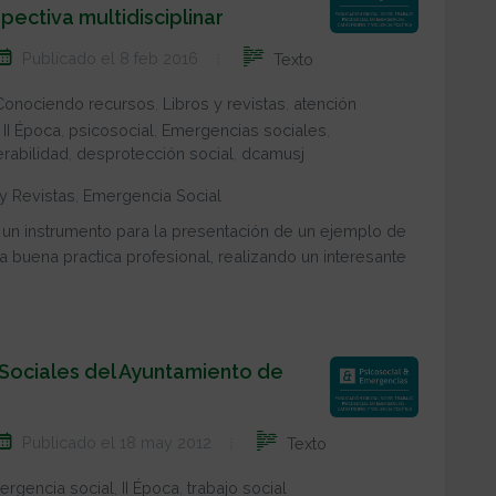
ectiva multidisciplinar
Publicado el 8 feb 2016
Texto
Conociendo recursos
,
Libros y revistas
,
atención
,
II Época
,
psicosocial
,
Emergencias sociales
,
erabilidad
,
desprotección social
,
dcamusj
 y Revistas
,
Emergencia Social
n un instrumento para la presentación de un ejemplo de
buena practica profesional, realizando un interesante
Sociales del Ayuntamiento de
Publicado el 18 may 2012
Texto
ergencia social
,
II Época
,
trabajo social