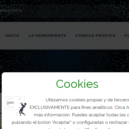
NILLA UNICA
INICIO
LA HERRAMIENTA
FONDOS PROPIOS
F
Cookies
Utilizamos cookies propias y de tercer
EXCLUSIVAMENTE para fines analíticos. Clica
A
más información. Puedes aceptar todas las 
pulsando el botón “Aceptar” o configurarlas o rechazar
cursos
.