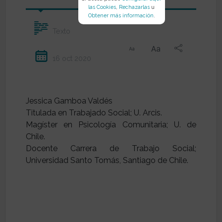
las Cookies
,
Rechazarlas
u
Obtener más información
.
Texto
16 oct 2020
Jessica Gamboa Valdés
Titulada en Trabajado Social; U. Arcis.
Magíster en Psicología Comunitaria; U. de
Chile.
Docente Carrera de Trabajo Social;
Universidad Santo Tomás, Santiago de Chile.