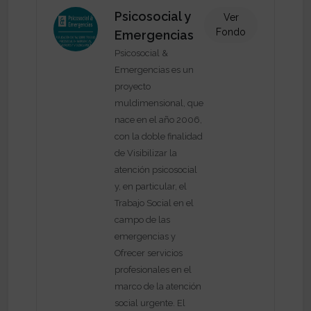
Psicosocial y
Ver
Fondo
Emergencias
Psicosocial &
Emergencias es un
proyecto
muldimensional, que
nace en el año 2006,
con la doble finalidad
de Visibilizar la
atención psicosocial
y, en particular, el
Trabajo Social en el
campo de las
emergencias y
Ofrecer servicios
profesionales en el
marco de la atención
social urgente. El