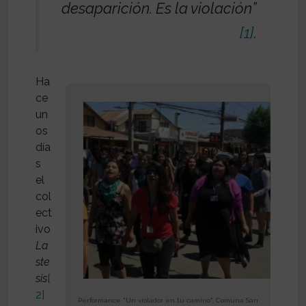
desaparición. Es la violación”
[1]
.
Ha
ce
un
os
día
s
el
col
ect
ivo
La
ste
sis
[
2]
Performance "Un violador en tu camino". Comuna San