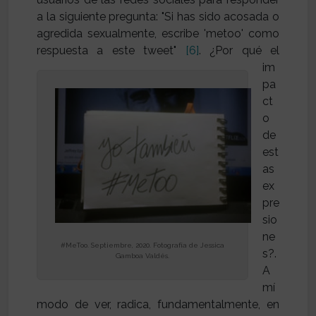
a la siguiente pregunta: "Si has sido acosada o
agredida sexualmente, escribe 'metoo' como
respuesta a este tweet"
[6]
.
¿Por qué el
im
pa
ct
o
de
est
as
ex
pre
sio
ne
#MeToo. Septiembre, 2020. Fotografía de Jessica
s?.
Gamboa Valdés.
A
mí
modo de ver, radica, fundamentalmente, en