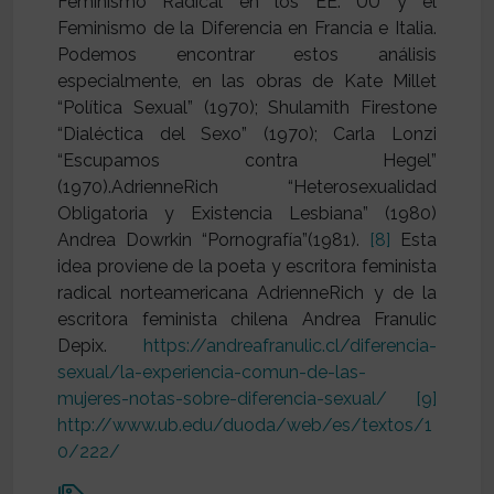
Feminismo Radical en los EE. UU y el
Feminismo de la Diferencia en Francia e Italia.
Podemos encontrar estos análisis
especialmente, en las obras de Kate Millet
“Política Sexual” (1970); Shulamith Firestone
“Dialéctica del Sexo” (1970); Carla Lonzi
“Escupamos contra Hegel”
(1970).AdrienneRich “Heterosexualidad
Obligatoria y Existencia Lesbiana” (1980)
Andrea Dowrkin “Pornografía”(1981).
[8]
Esta
idea proviene de la poeta y escritora feminista
radical norteamericana AdrienneRich y de la
escritora feminista chilena Andrea Franulic
Depix.
https://andreafranulic.cl/diferencia-
sexual/la-experiencia-comun-de-las-
mujeres-notas-sobre-diferencia-sexual/
[9]
http://www.ub.edu/duoda/web/es/textos/1
0/222/