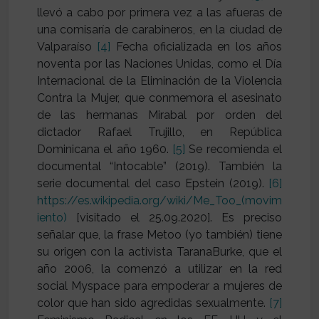
llevó a cabo por primera vez a las afueras de
una comisaría de carabineros, en la ciudad de
Valparaíso
[4]
Fecha oficializada en los años
noventa por las Naciones Unidas, como el Día
Internacional de la Eliminación de la Violencia
Contra la Mujer, que conmemora el asesinato
de las hermanas Mirabal por orden del
dictador Rafael Trujillo, en República
Dominicana el año 1960.
[5]
Se recomienda el
documental “Intocable” (2019). También la
serie documental del caso Epstein (2019).
[6]
https://es.wikipedia.org/wiki/Me_Too_(movim
iento)
[visitado el 25.09.2020]. Es preciso
señalar que, la frase Metoo (yo también) tiene
su origen con la activista TaranaBurke, que el
año 2006, la comenzó a utilizar en la red
social Myspace para empoderar a mujeres de
color que han sido agredidas sexualmente.
[7]