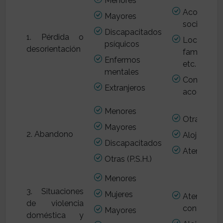
Menores
Acompaña
Mayores
social
Discapacitados
1. Pérdida o
Localizac
psíquicos
desorientación
familias, do
Enfermos
etc.
mentales
Contenc
Extranjeros
acogida b
Menores
Otras gest
Mayores
2. Abandono
Alojamient
Discapacitados
Atención s
Otras (P.S.H.)
Menores
3. Situaciones
Mujeres
Atención s
de violencia
contenció
Mayores
doméstica y