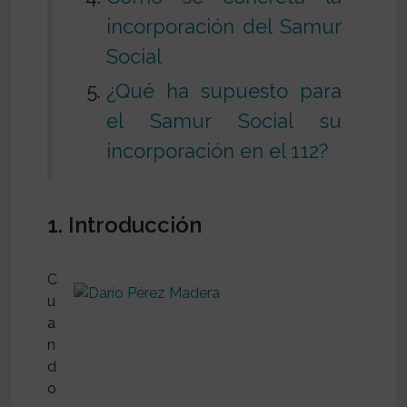
incorporación del Samur
Social
¿Qué ha supuesto para
el Samur Social su
incorporación en el 112?
1. Introducción
C
u
a
n
d
o