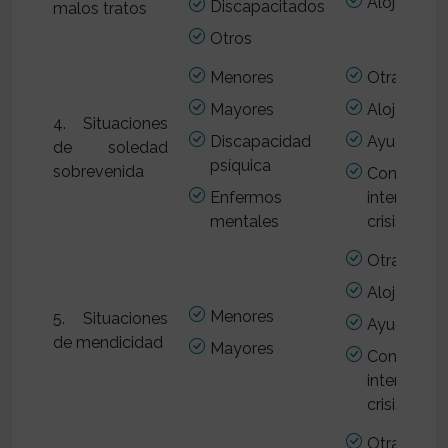
Alojamient
Discapacitados
malos tratos
Otros
Menores
Otras gest
Mayores
Alojamient
4. Situaciones
Discapacidad
Ayuda a do
de soledad
psíquica
sobrevenida
Contenc
Enfermos
intervenc
mentales
crisis
Otras gest
Alojamient
Menores
5. Situaciones
Ayuda a do
de mendicidad
Mayores
Contenc
intervenc
crisis
Otras gest