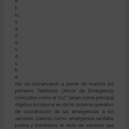
e
n
lo
s
a
ñ
o
s
o
c
h
e
nta se comenzaron a poner en marcha los
primeros Teléfonos Únicos de Emergencia,
conocidos como el “112”, tenían como principal
objetivo incorporar en dicho sistema operativo
de coordinación de las emergencias a los
servicios clásicos como: emergencia sanitaria,
policía y bomberos; el resto de servicios que