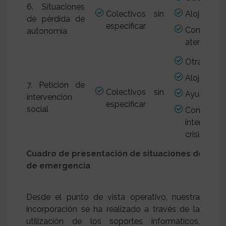
6. Situaciones
Colectivos sin
Alojamient
de pérdida de
especificar
Contenc
autonomía
atención s
Otras gest
Alojamient
7. Petición de
Colectivos sin
Ayuda a do
intervención
especificar
social
Contenc
intervenc
crisis
Cuadro de presentación de situaciones descrip
de emergencia
Desde el punto de vista operativo, nuestra
incorporación se ha realizado a través de la
utilización de los soportes informáticos,