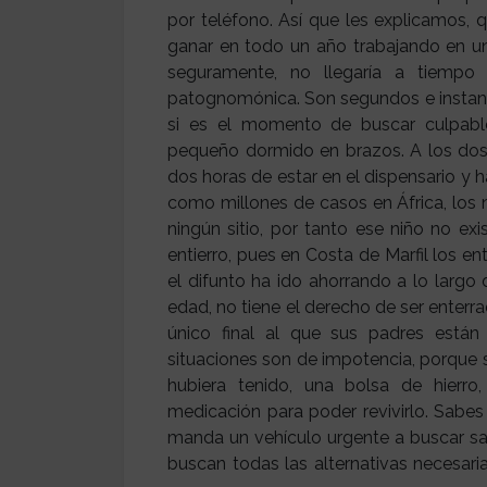
por teléfono. Así que les explicamos, q
ganar en todo un año trabajando en un
seguramente, no llegaría a tiempo
patognomónica. Son segundos e instante
si es el momento de buscar culpables
pequeño dormido en brazos. A los dos dí
dos horas de estar en el dispensario y 
como millones de casos en África, los n
ningún sitio, por tanto ese niño no e
entierro, pues en Costa de Marfil los en
el difunto ha ido ahorrando a lo largo 
edad, no tiene el derecho de ser enterra
único final al que sus padres están
situaciones son de impotencia, porque s
hubiera tenido, una bolsa de hierro,
medicación para poder revivirlo. Sabes
manda un vehículo urgente a buscar sa
buscan todas las alternativas necesari