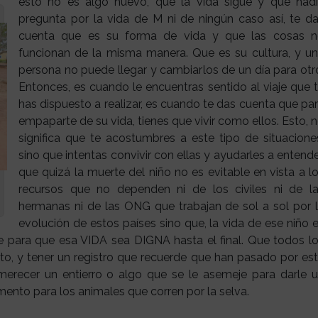
esto no es algo nuevo, que la vida sigue y que nad
pregunta por la vida de M ni de ningún caso así, te d
cuenta que es su forma de vida y que las cosas 
funcionan de la misma manera. Que es su cultura, y u
persona no puede llegar y cambiarlos de un día para otr
Entonces, es cuando le encuentras sentido al viaje que 
has dispuesto a realizar, es cuando te das cuenta que pa
empaparte de su vida, tienes que vivir como ellos. Esto, 
significa que te acostumbres a este tipo de situacione
sino que intentas convivir con ellas y ayudarles a entende
que quizá la muerte del niño no es evitable en vista a l
recursos que no dependen ni de los civiles ni de l
hermanas ni de las ONG que trabajan de sol a sol por 
evolución de estos países sino que, la vida de ese niño 
e para que esa VIDA sea DIGNA hasta el final. Que todos l
to, y tener un registro que recuerde que han pasado por es
erecer un entierro o algo que se le asemeje para darle 
ento para los animales que corren por la selva.