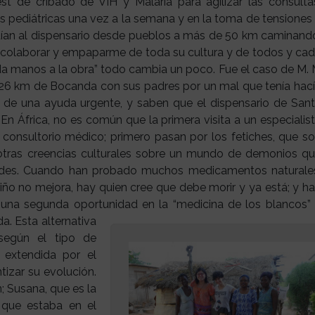
est de cribado de VIH y Malaria para agilizar las consulta
s pediátricas una vez a la semana y en la toma de tensiones
ían al dispensario desde pueblos a más de 50 km caminand
, colaborar y empaparme de toda su cultura y de todos y ca
ida manos a la obra” todo cambia un poco. Fue el caso de M.
a 26 km de Bocanda con sus padres por un mal que tenía hac
 de una ayuda urgente, y saben que el dispensario de San
 En África, no es común que la primera visita a un especialis
onsultorio médico; primero pasan por los fetiches, que s
 otras creencias culturales sobre un mundo de demonios q
ades. Cuando han probado muchos medicamentos naturale
 niño no mejora, hay quien cree que debe morir y ya está; y h
 una segunda oportunidad en la “medicina de los blancos”
da.
Esta alternativa
según el tipo de
extendida por el
ntizar su evolución.
; Susana, que es la
que estaba en el