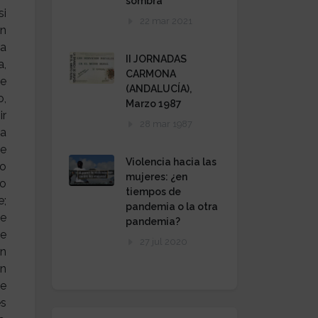
sombra
si
22 mar 2021
án
ra
II JORNADAS
a,
CARMONA
ce
(ANDALUCÍA),
o,
Marzo 1987
ir
28 mar 1987
ta
de
Violencia hacia las
go
mujeres: ¿en
do
tiempos de
e;
pandemia o la otra
ue
pandemia?
de
27 jul 2020
en
un
ue
és