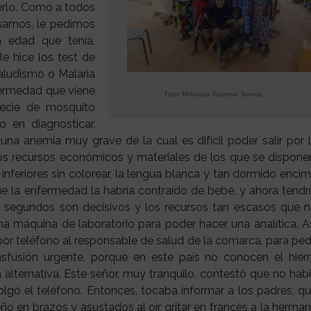
verlo. Como a todos
esamos, le pedimos
a edad que tenía,
le hice los test de
 Paludismo o Malaria
nfermedad que viene
Foto: Mikaela Palomar Ramos
ecie de mosquito
 en diagnosticar,
na anemia muy grave de la cual es difícil poder salir por 
jos recursos económicos y materiales de los que se dispone
 inferiores sin colorear, la lengua blanca y tan dormido enci
e la enfermedad la habría contraído de bebé, y ahora tendr
 segundos son decisivos y los recursos tan escasos que 
 máquina de laboratorio para poder hacer una analítica. A
or teléfono al responsable de salud de la comarca, para ped
nsfusión urgente, porque en este país no conocen el hier
alternativa. Este señor, muy tranquilo, contestó que no hab
olgó el teléfono. Entonces, tocaba informar a los padres, q
 en brazos y asustados al oír gritar en francés a la herma