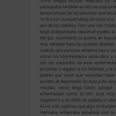
como lengua estatal), realizaba los t
participaba también en las vacunacione
temperaturas de las personas que acud
Yo iba con la expectativa de hacer eso
uno de los detalles. Pero una vez “met
llegó al dispensario desde un pueblo 
tiempo. Aporrearon la puerta en busca
Ana, siempre tiene las puertas abiertas.
cuando una persona enferma sea a un c
como los intermediarios entre ellos y
son los causantes de esas enfermed
pociones y regalos a los fetiches, y el
padres que creen que necesitan tener
acuden al dispensario en busca de ayu
muchas veces llega tarde, porque 
enfermedad como el VIH, está muy 
organismo y es difícil de paliarla o rale
Al ver a M, supimos que algo no iba bien
Hermana enfermera española con la 