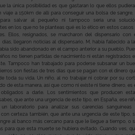
ue la única posibilidad es que gastaran lo que ellos pudier
 viaje a 150km de allí para conseguir una bolsa de sangre,
 para salvar al pequeño ni tampoco sería una soluci
s en los que no te planteas qué es lo ético en estos casos
. Ellos, resignados, se marcharon del dispensario con 
as, llegaron noticias al dispensario. M, había fallecido a l
había sido abandonado en el campo anterior a su pueblo. Pue
iños no tienen partidas de nacimiento ni están registrados 
xiste. Tampoco han trabajado para poderse subsanar un bu
tierros son fiestas de tres días que se pagan con el dinero q
de toda su vida. Un niño, al no trabajar ni cobrar por su cor
do de esta manera, así que como ni existe ni tiene dinero, es 
 obligados a darle. Los sentimientos que producen est
abes, que ante una urgencia de este tipo, en España, ese ni
 un laboratorio para analizar sus carencias sanguíneas
 con certeza también, que ante una urgencia de este tipo, 
ngre al banco más cercano para que le llegue a tiempo, o 
as para que esta muerte se hubiera evitado.
Cuando ves, q