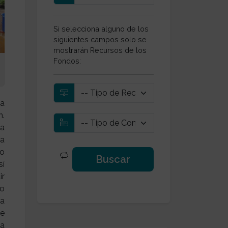
Si selecciona alguno de los
siguientes campos solo se
mostrarán Recursos de los
Fondos:
la
n.
ma
ía
no
sí
ir
ro
ía
ue
na