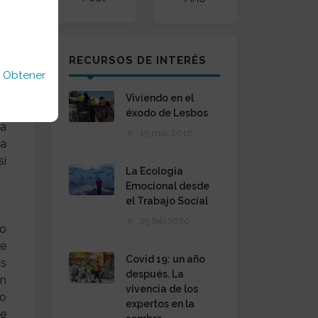
RECURSOS DE INTERÉS
u
Obtener
Viviendo en el
ui
éxodo de Lesbos
da
15 mar 2016
ra
si
La Ecología
Emocional desde
el Trabajo Social
25 feb 2020
mo
se
Covid 19: un año
os
después. La
en
vivencia de los
no
expertos en la
de