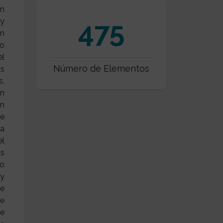
an
475
 y
ón
 o
el
Número de Elementos
as
s,
en
en
ue
ta
el
as
ño
 y
se
se
ue