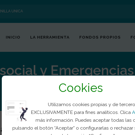
NILLA UNICA
INICIO
LA HERRAMIENTA
FONDOS PROPIOS
F
social y Emergencias
Cookies
 psicosocial en situaciones de emergencia, catást
Utilizamos cookies propias y de tercer
EXCLUSIVAMENTE para fines analíticos. Clica
A
más información. Puedes aceptar todas las 
canda-Costa de Marfil
pulsando el botón “Aceptar” o configurarlas o rechazar