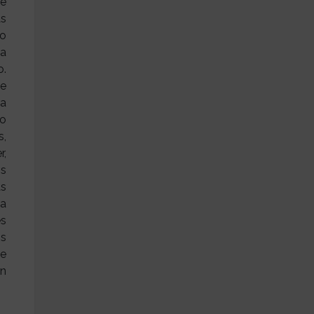
ie
as
no
na
o.
te
ra
no
s,
r,
os
as
la
es
os
te
un