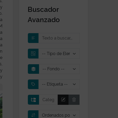
s,
 y
Buscador
o.
Avanzado
da
 M
ía
ta
ta
on
ue
s,
ay
 y