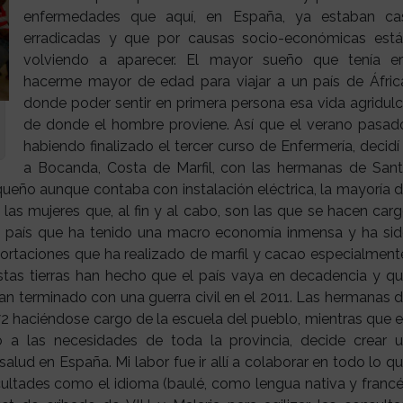
enfermedades que aquí, en España, ya estaban ca
erradicadas y que por causas socio-económicas est
volviendo a aparecer. El mayor sueño que tenía e
hacerme mayor de edad para viajar a un país de Áfric
donde poder sentir en primera persona esa vida agridul
de donde el hombre proviene. Así que el verano pasad
habiendo finalizado el tercer curso de Enfermería, decidí 
a Bocanda, Costa de Marfil, con las hermanas de San
queño aunque contaba con instalación eléctrica, la mayoría 
las mujeres que, al fin y al cabo, son las que se hacen car
un país que ha tenido una macro economía inmensa y ha si
ortaciones que ha realizado de marfil y cacao especialment
stas tierras han hecho que el país vaya en decadencia y q
n terminado con una guerra civil en el 2011. Las hermanas 
 haciéndose cargo de la escuela del pueblo, mientras que 
 a las necesidades de toda la provincia, decide crear 
alud en España. Mi labor fue ir allí a colaborar en todo lo q
cultades como el idioma (baulé, como lengua nativa y franc