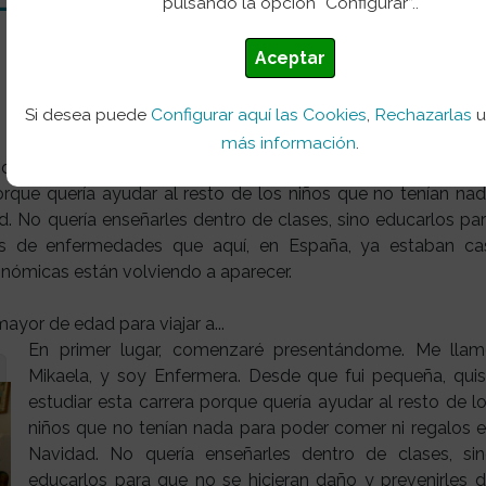
pulsando la opción “Configurar”..
Aceptar
Si desea puede
Configurar aquí las Cookies
,
Rechazarlas
más información
.
ndome. Me llamo Mikaela, y soy Enfermera. Desde que f
orque quería ayudar al resto de los niños que no tenían na
. No quería enseñarles dentro de clases, sino educarlos pa
es de enfermedades que aquí, en España, ya estaban ca
nómicas están volviendo a aparecer.
En primer lugar, comenzaré presentándome. Me lla
Mikaela, y soy Enfermera. Desde que fui pequeña, qui
estudiar esta carrera porque quería ayudar al resto de l
niños que no tenían nada para poder comer ni regalos 
Navidad. No quería enseñarles dentro de clases, si
educarlos para que no se hicieran daño y prevenirles 