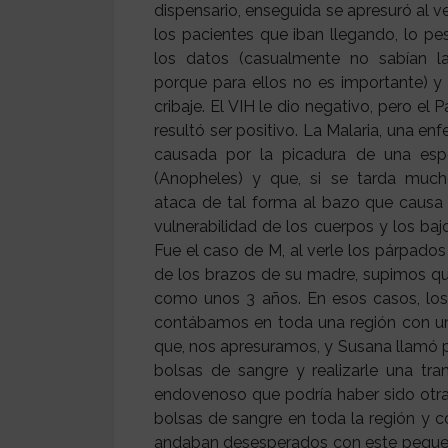
dispensario, enseguida se apresuró al 
los pacientes que iban llegando, lo p
los datos (casualmente no sabían l
porque para ellos no es importante) y 
cribaje. El VIH le dio negativo, pero el
resultó ser positivo. La Malaria, una e
causada por la picadura de una esp
(Anopheles) y que, si se tarda mucho
ataca de tal forma al bazo que causa u
vulnerabilidad de los cuerpos y los ba
Fue el caso de M, al verle los párpados
de los brazos de su madre, supimos qu
como unos 3 años. En esos casos, los
contábamos en toda una región con una
que, nos apresuramos, y Susana llamó p
bolsas de sangre y realizarle una tra
endovenoso que podría haber sido otra 
bolsas de sangre en toda la región y c
andaban desesperados con este pequeño