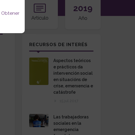
2019
u
Obtener
Artículo
Año
RECURSOS DE INTERÉS
Aspectos teóricos
e prácticos da
intervención social
en situacións de
crise, emerxencia e
catástrofe
15 jul 2017
Las trabajadoras
sociales en la
emergencia