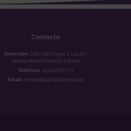
Contacto
Dirección
: Calle San Roque 4 Local 2
28004 Madrid (Madrid). España
Teléfono
: 915415776/77
Email
: consejo@cgtrabajosocial.es