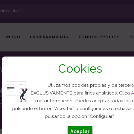
NILLA UNICA
INICIO
LA HERRAMIENTA
FONDOS PROPIOS
F
Cookies
o Documental Psicos
gencias
Utilizamos cookies propias y de tercer
EXCLUSIVAMENTE para fines analíticos. Clica
A
más información. Puedes aceptar todas las 
ocumentación especializado en Trabajo Social e
pulsando el botón “Aceptar” o configurarlas o rechazar
pulsando la opción “Configurar”..
Inicio
Fondo
Aceptar