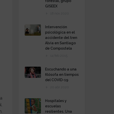
forestal, grupo
GISEEX
18 nov 2020
Intervención
psicológica en el
accidente del tren
Alvia en Santiago
de Compostela
14 feb 2015
Escuchando a una
filósofa en tiempos
del COVID-19
20 abr 2020
ia
Hospitales y
l,
escuelas
n,
resilientes. Una