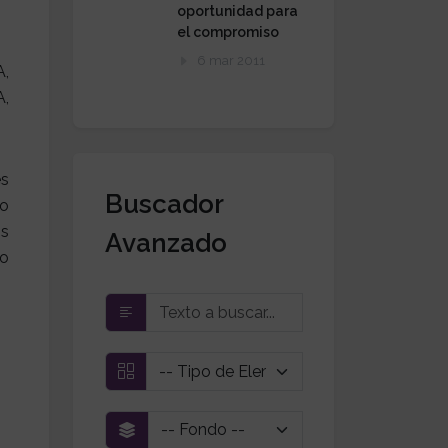
oportunidad para
el compromiso
6 mar 2011
,
,
es
Buscador
lo
os
Avanzado
jo