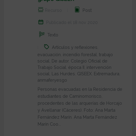
Recurso
Post
Publicado el 18 nov 2020
Texto
Artículos y reflexiones
,
evacuación
,
incendio forestal
,
trabajo
social
,
De autor
,
Colegio Oficial de
Trabajo Social
,
época II
,
intervención
social
,
Las Hurdes
,
GISEEX
,
Extremadura
,
anmaferyesgo
Personas evacuadas en la Residencia de
estudiantes de Caminomorisco,
procedentes de las arquerías de Horcajo
y Avellanar (Cáceres). Foto: Ana Marta
Fernández Marín. Ana Marta Fernández
Marín Coo...