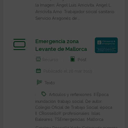
la imagen: Ángel Luis Arricivita. Angel L.
Arricivita Amo. Trabajador social sanitario.
Servicio Aragonés de...
Emergencia zona
Levante de Mallorca
Recurso
Post
Publicado el 26 mar 2019
Texto
Artículos y reflexiones
,
II Época
,
inundación
,
trabajo social
,
De autor
,
Colegio Oficial de Trabajo Social
,
época
II
,
CRosselloY
,
profesionales
,
Islas
Baleares
,
TSEmergencias
,
Mallorca
Carolina Rosselló Yuste Colegiada número