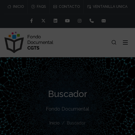
INICIO
FAQS
CONTACTO
VENTANILLA UNICA
Facebook
Twitter
Linkedin
Youtube
Instagram
91 541 57 76/77
consejo@cgtr
Buscador
Fondo Documental
Inicio
Buscador