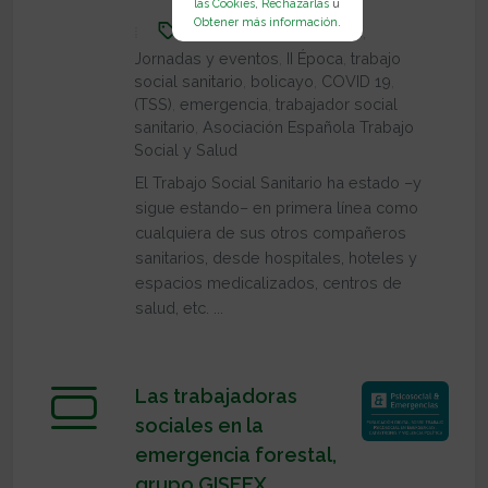
las Cookies
,
Rechazarlas
u
Obtener más información
.
Agenda de sugerencias
,
Jornadas y eventos
,
II Época
,
trabajo
social sanitario
,
bolicayo
,
COVID 19
,
(TSS)
,
emergencia
,
trabajador social
sanitario
,
Asociación Española Trabajo
Social y Salud
El Trabajo Social Sanitario ha estado –y
sigue estando– en primera línea como
cualquiera de sus otros compañeros
sanitarios, desde hospitales, hoteles y
espacios medicalizados, centros de
salud, etc. ...
Las trabajadoras
sociales en la
emergencia forestal,
grupo GISEEX