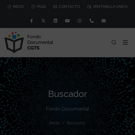
INICIO
FAQS
CONTACTO
VENTANILLA UNICA
Facebook
Twitter
Linkedin
Youtube
Instagram
91 541 57 76/77
consejo@cgtr
Buscador
Fondo Documental
Inicio
Buscador