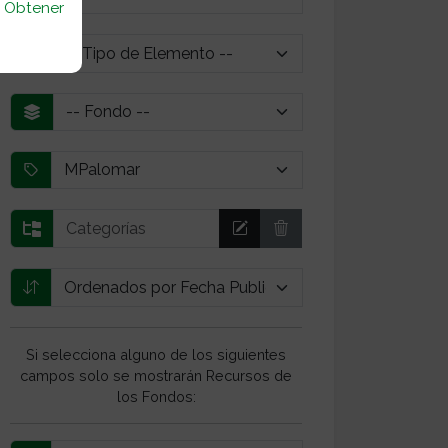
u
Obtener
Si selecciona alguno de los siguientes
campos solo se mostrarán Recursos de
los Fondos: