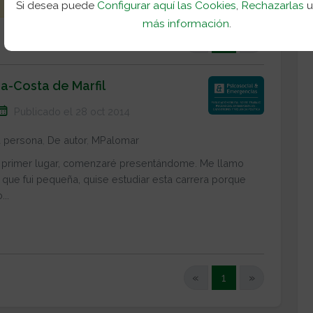
Si desea puede
Configurar aquí las Cookies
,
Rechazarlas
más información
.
(current)
«
1
»
da-Costa de Marfil
Publicado el 28 oct 2014
a persona
,
De autor
,
MPalomar
 primer lugar, comenzaré presentándome. Me llamo
que fui pequeña, quise estudiar esta carrera porque
...
(current)
«
1
»