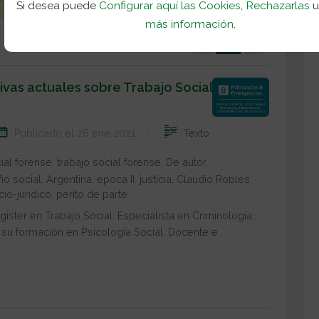
Si desea puede
Configurar aquí las Cookies
,
Rechazarlas
más información
.
(current)
«
1
»
ivas actuales sobre Trabajo Social
Publicado el 28 ene 2021
Texto
ial forense
,
trabajo social forense
,
De autor
,
ño social
,
Argentina
,
época II
,
justicia
,
Claudio Robles
,
cio-jurídico
,
perito de parte
ster en Trabajo Social. Especialista en Criminología.
ó su formación en Psicología Social. Docente e
.