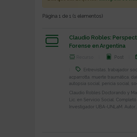
Página 1 de 1 (1 elementos)
Claudio Robles: Perspect
Forense en Argentina
Recurso
Post
Entrevistas
,
trabajador soc
acparrotta
,
muerte traumática
,
da
autopsia social
,
pericia social
,
so
Claudio Robles Doctorando y Magi
Lic. en Servicio Social. Complet
Investigador UBA-UNLaM. Autor..