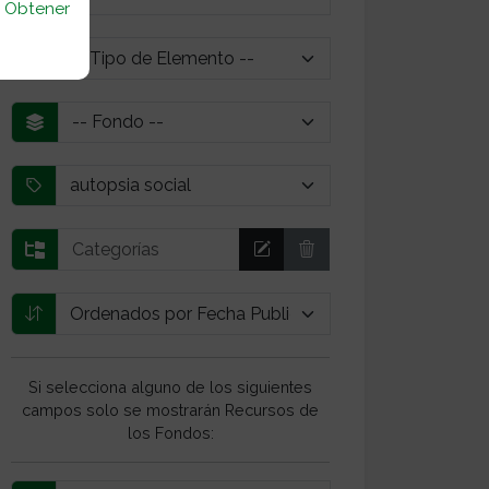
u
Obtener
Si selecciona alguno de los siguientes
campos solo se mostrarán Recursos de
los Fondos: