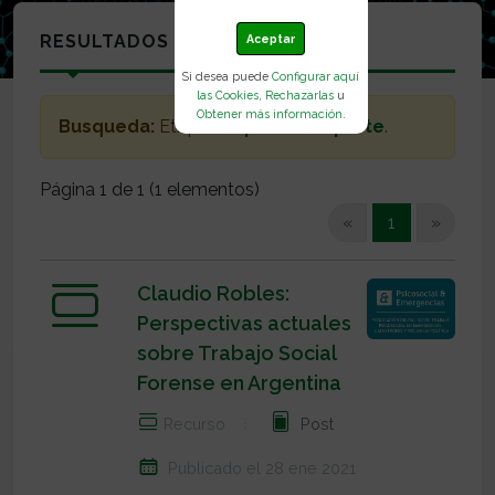
RESULTADOS
Aceptar
Si desea puede
Configurar aquí
las Cookies
,
Rechazarlas
u
Obtener más información
.
Busqueda:
Etiquetas:
perito de parte
.
Página 1 de 1 (1 elementos)
(current)
«
1
»
Claudio Robles:
Perspectivas actuales
sobre Trabajo Social
Forense en Argentina
Recurso
Post
Publicado el 28 ene 2021