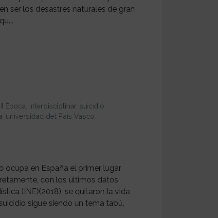
n ser los desastres naturales de gran
u...
,
II Época
,
interdisciplinar
,
suicidio
,
a
,
universidad del País Vasco
,
o ocupa en España el primer lugar
retamente, con los últimos datos
stica (INE)(2018), se quitaron la vida
suicidio sigue siendo un tema tabú,