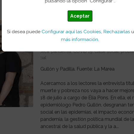
pulsando la opción “Configurar”..
Aceptar
Lo social y lo sanitario en la epidem
Si desea puede
Configurar aquí las Cookies
,
Rechazarlas
Post
24 ago 2020
más información
.
El recorte
,
crisis económica
,
II Época
,
bolicayo
pública
,
pandemia
,
COVID 19
,
clase social
,
probl
social
Gullón y Padilla. Fuente: La Marea
Acercamos a los lectores la entrevista titul
muerte y pobreza nos vaya a hacer mejore
18 de julio a cargo de Élia Pons. En ella, el
epidemiólogo Pedro Gullón, desgranan tem
social en las epidemias, el impacto econó
pandemia, la gestión política mundial de la 
ancestral de la salud pública y la a...