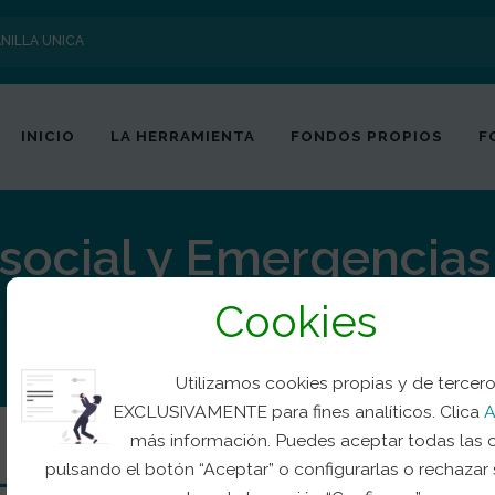
NILLA UNICA
INICIO
LA HERRAMIENTA
FONDOS PROPIOS
F
social y Emergencias
Cookies
 psicosocial en situaciones de emergencia, catást
Utilizamos cookies propias y de tercer
EXCLUSIVAMENTE para fines analíticos. Clica
A
más información. Puedes aceptar todas las 
pulsando el botón “Aceptar” o configurarlas o rechazar