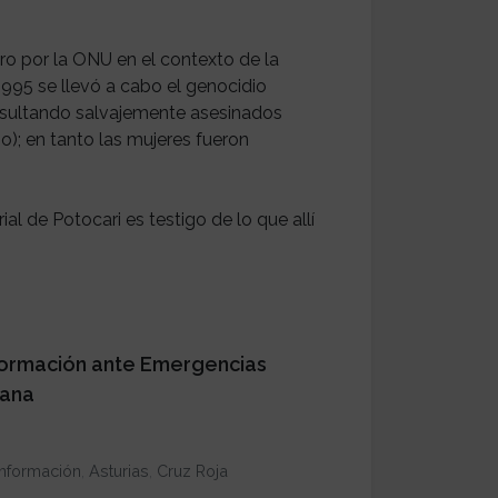
o por la ONU en el contexto de la
 1995 se llevó a cabo el genocidio
esultando salvajemente asesinados
); en tanto las mujeres fueron
al de Potocari es testigo de lo que allí
nformación ante Emergencias
iana
información
,
Asturias
,
Cruz Roja