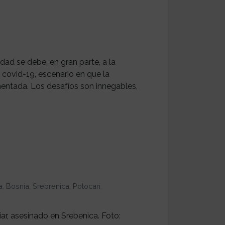
idad se debe, en gran parte, a la
covid-19, escenario en que la
mentada. Los desafíos son innegables,
a
,
Bosnia
,
Srebrenica
,
Potocari
,
liar, asesinado en Srebenica. Foto: