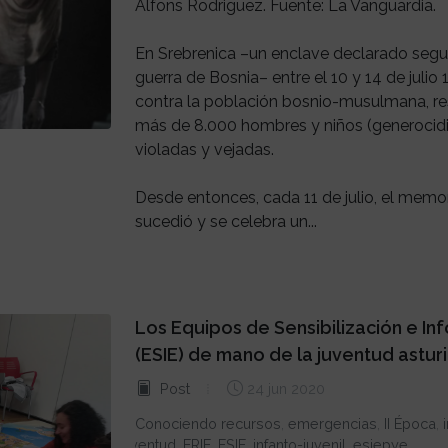
Alfons Rodriguez. Fuente: La Vanguardia.
En Srebrenica –un enclave declarado segur
guerra de Bosnia– entre el 10 y 14 de julio
contra la población bosnio-musulmana, r
más de 8.000 hombres y niños (generocidio
violadas y vejadas.
Desde entonces, cada 11 de julio, el memori
sucedió y se celebra un...
Los Equipos de Sensibilización e I
(ESIE) de mano de la juventud astur
Post
24 jun 2020
Conociendo recursos
,
emergencias
,
II Época
,
Juventud
,
ERIE
,
ESIE
,
infanto-juvenil
,
esiepye