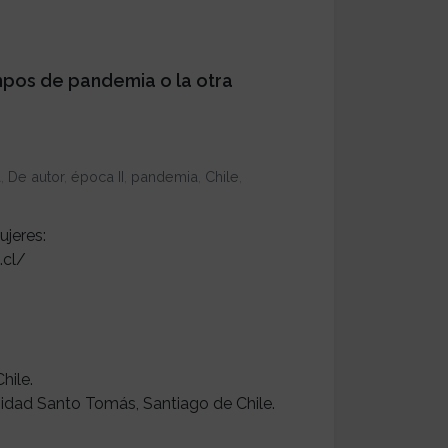
empos de pandemia o la otra
a
,
De autor
,
época II
,
pandemia
,
Chile
,
ujeres:
.cl/
hile.
sidad Santo Tomás, Santiago de Chile.