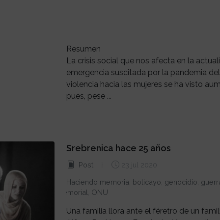
Resumen
La crisis social que nos afecta en la actual
emergencia suscitada por la pandemia del 
violencia hacia las mujeres se ha visto au
pues, pese ...
Srebrenica hace 25 años
Post
23 jul 2020
Haciendo memoria
,
bolicayo
,
genocidio
,
guerr
memorial
,
ONU
Una familia llora ante el féretro de un fami