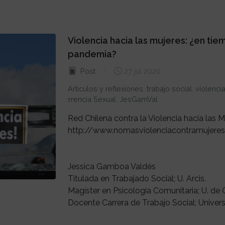
Violencia hacia las mujeres: ¿en ti
pandemia?
Post
27 jul 2020
Artículos y reflexiones
,
trabajo social
,
violenci
Diferencia Sexual
,
JesGamVal
Red Chilena contra la Violencia hacia las M
http://www.nomasviolenciacontramujeres
Jessica Gamboa Valdés
Titulada en Trabajado Social; U. Arcis.
Magíster en Psicología Comunitaria; U. de C
Docente Carrera de Trabajo Social; Univer