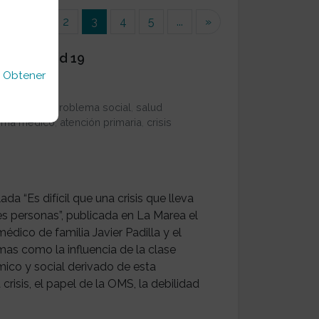
(current)
«
1
2
3
4
5
...
»
ia del covid 19
u
Obtener
,
epidemia
,
problema social
,
salud
ema médico
,
atención primaria
,
crisis
ada “Es difícil que una crisis que lleva
s personas”, publicada en La Marea el
 médico de familia Javier Padilla y el
as como la influencia de la clase
mico y social derivado de esta
crisis, el papel de la OMS, la debilidad