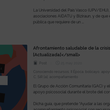
La Universidad del País Vasco (UPV/EHU), c
asociaciones AIDATU y Biziraun, y de que 
pública que requiere de un ...
Afrontamiento saludable de la crisi
[Actualizada]</small>
Post
25 may 2020
Conociendo recursos
,
II Época
,
bolicayo
,
apoy
GAC
,
SiR [a]
,
acompañamiento
El Grupo de Acción Comunitaria (GAC) y el
apoyo psicosocial durante el brote del cor
Dicha guía, que pretende “Ayudar a las or
acompañamiento psicosocial con recursos e 