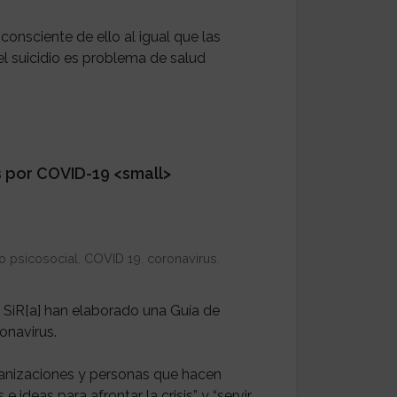
onsciente de ello al igual que las
el suicidio es problema de salud
s por COVID-19 <small>
o psicosocial
,
COVID 19
,
coronavirus
,
 SiR[a] han elaborado una Guía de
onavirus.
ganizaciones y personas que hacen
ideas para afrontar la crisis” y “servir