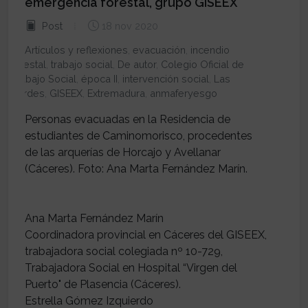
emergencia forestal, grupo GISEEX
Post
18 nov 2020
Artículos y reflexiones
,
evacuación
,
incendio
forestal
,
trabajo social
,
De autor
,
Colegio Oficial de
Trabajo Social
,
época II
,
intervención social
,
Las
Hurdes
,
GISEEX
,
Extremadura
,
anmaferyesgo
Personas evacuadas en la Residencia de
estudiantes de Caminomorisco, procedentes
de las arquerías de Horcajo y Avellanar
(Cáceres). Foto: Ana Marta Fernández Marín.
Ana Marta Fernández Marín
Coordinadora provincial en Cáceres del GISEEX,
trabajadora social colegiada nº 10-729,
Trabajadora Social en Hospital “Virgen del
Puerto" de Plasencia (Cáceres).
Estrella Gómez Izquierdo