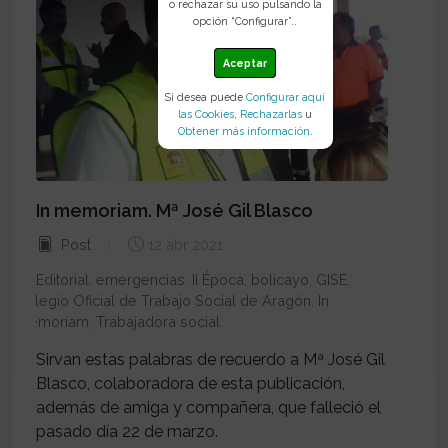
o rechazar su uso pulsando la
opción “Configurar”..
Aceptar
Si desea puede
Configurar aquí
las Cookies
,
Rechazarlas
u
Obtener más información
.
In memoriam. Mª José Gil Blasco
Post
12 abr 2021
Editorial
,
emergencias
,
II Época
,
bolicayo
,
GISE
,
Colegio Oficial de Trabajo Social de Aragón
,
In
memoriam
,
Trabajadora social
Sirvan estas palabras de recuerdo a Mª José Gil
Blasco, colaboradora de esta publicación,
además de amiga y compañera, que falleció el
pasado día 22 de marzo.