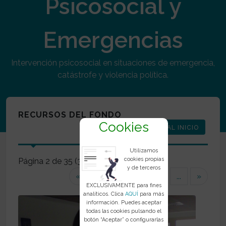
Psicosocial y
Emergencias
Intervención psicosocial en situaciones de emergencia,
catástrofe y violencia política.
RECURSOS DEL FONDO
Cookies
VOLVER AL INICIO
Utilizamos
cookies propias
Página 2 de 35 (350 elementos)
y de terceros
(current)
«
1
2
3
4
...
»
EXCLUSIVAMENTE para fines
analíticos. Clica
AQUÍ
para más
información. Puedes aceptar
todas las cookies pulsando el
botón “Aceptar” o configurarlas