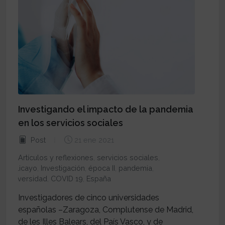
Investigando el impacto de la pandemia
en los servicios sociales
Post
21 ene 2021
Artículos y reflexiones
,
servicios sociales
,
bolicayo
,
Investigación
,
época II
,
pandemia
,
universidad
,
COVID 19
,
España
Investigadores de cinco universidades
españolas –Zaragoza, Complutense de Madrid,
de les Illes Balears, del País Vasco, y de