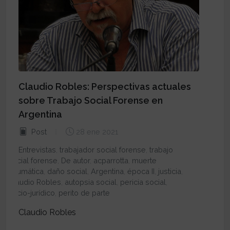
Claudio Robles: Perspectivas actuales
sobre Trabajo Social Forense en
Argentina
Post
28 ene 2021
Entrevistas
,
trabajador social forense
,
trabajo
social forense
,
De autor
,
acparrotta
,
muerte
traumática
,
daño social
,
Argentina
,
época II
,
justicia
,
Claudio Robles
,
autopsia social
,
pericia social
,
socio-jurídico
,
perito de parte
Claudio Robles