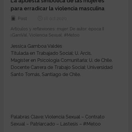
La apuesta simbólica de las mujeres
para erradicar la violencia masculina
Post
16 oct 2020
Artículos y reflexiones
,
mujer
,
De autor
,
época II
,
JesGamVal
,
Violencia Sexual
,
#Metoo
Jessica Gamboa Valdés
Titulada en Trabajado Social; U. Arcis.
Magíster en Psicología Comunitaria; U. de Chile.
Docente Carrera de Trabajo Social; Universidad
Santo Tomás, Santiago de Chile.
Palabras Clave: Violencia Sexual – Contrato
Sexual – Patriarcado – Lastesis – #Metoo