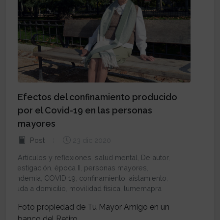
Efectos del confinamiento producido
por el Covid-19 en las personas
mayores
Post
23 dic 2020
Artículos y reflexiones
,
salud mental
,
De autor
,
Investigación
,
época II
,
personas mayores
,
pandemia
,
COVID 19
,
confinamiento
,
aislamiento
,
ayuda a domicilio
,
movilidad física
,
lumemapra
Foto propiedad de Tu Mayor Amigo en un
banco del Retiro