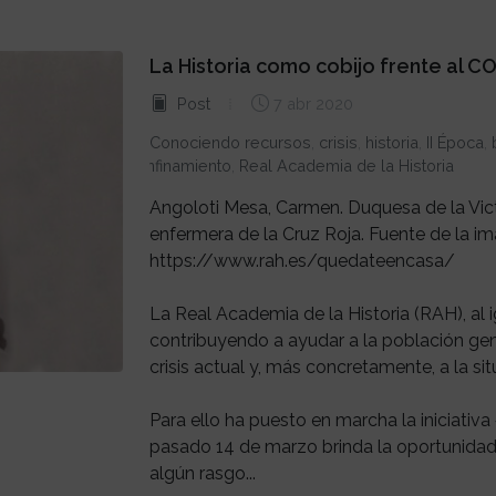
La Historia como cobijo frente al C
Post
7 abr 2020
Conociendo recursos
,
crisis
,
historia
,
II Época
,
confinamiento
,
Real Academia de la Historia
Angoloti Mesa, Carmen. Duquesa de la Vi
enfermera de la Cruz Roja. Fuente de la i
https://www.rah.es/quedateencasa/
La Real Academia de la Historia (RAH), al i
contribuyendo a ayudar a la población gen
crisis actual y, más concretamente, a la si
Para ello ha puesto en marcha la iniciati
pasado 14 de marzo brinda la oportunidad
algún rasgo...