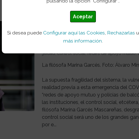
pulsando la opción “Configurar”..
«
Aceptar
Escuchando a una filósofa en tiemp
Si desea puede
Configurar aquí las Cookies
,
Rechazarlas
Post
20 abr 2020
más información
.
El recorte
,
II Época
,
bolicayo
,
filosofía
,
vulnerab
fragilidad
,
control social
,
redes de apoyo mutuo
,
La filósofa Marina Garcés. Foto: Álvaro Mi
La supuesta fragilidad del sistema, la vu
realidad previa a esta emergencia del COV
“redes de apoyo mutuo y policías de balcó
las instituciones, el control social, etcéte
filósofa Marina Garcés Mascareñas, desgra
control social será uno de los grandes ga
por e...