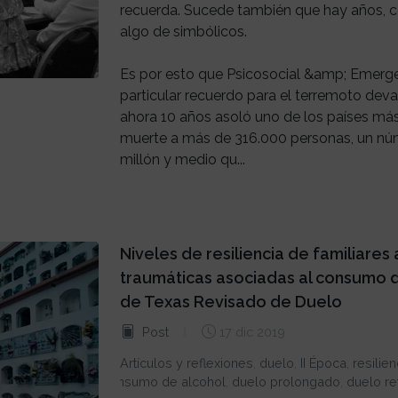
recuerda. Sucede también que hay años, c
algo de simbólicos.
Es por esto que Psicosocial &amp; Emerge
particular recuerdo para el terremoto dev
ahora 10 años asoló uno de los países más
muerte a más de 316.000 personas, un núm
millón y medio qu...
Niveles de resiliencia de familiares
traumáticas asociadas al consumo de
de Texas Revisado de Duelo
Post
17 dic 2019
Artículos y reflexiones
,
duelo
,
II Época
,
resilien
consumo de alcohol
,
duelo prolongado
,
duelo re