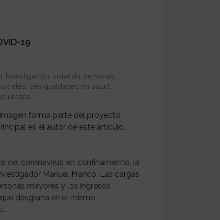
OVID-19
o
,
Investigación
,
vivienda
,
personas
sociales
,
desigualdades en salud
,
ud urbana
a imagen forma parte del proyecto
ncipal es el autor de este artículo.
.
is del coronavirus: en confinamiento, la
 investigador Manuel Franco. Las cargas
 personas mayores y los ingresos
 que desgrana en el mismo
..