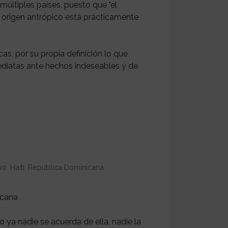
últiples países, puesto que "el
 origen antrópico está prácticamente
as, por su propia definición lo que
ediatas ante hechos indeseables y de
yo
,
Haití
,
República Dominicana
,
icana
ya nadie se acuerda de ella, nadie la