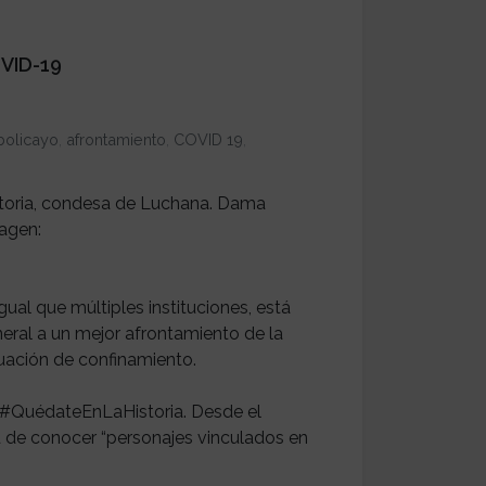
OVID-19
bolicayo
,
afrontamiento
,
COVID 19
,
ctoria, condesa de Luchana. Dama
magen:
gual que múltiples instituciones, está
eral a un mejor afrontamiento de la
tuación de confinamiento.
va #QuédateEnLaHistoria. Desde el
 de conocer “personajes vinculados en