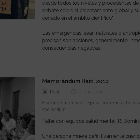
desde todos los niveles y procedentes de m
debate sobre el calentamiento global y su
cerrado en el ámbito científico".
Las emergencias, sean naturales o antrópic
precisan son acciones, generalmente, inm
consecuencias negativas ...
Memorándum Haití, 2010
Post
20 ene 2020
Haciendo memoria
,
II Época
,
terremoto
,
bolica
memorándum
Taller con equipos salud mental. R. Domin
Una persona muere definitivamente cuando 