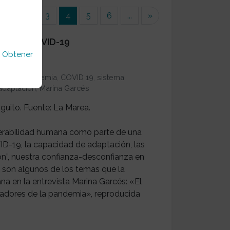
(current)
...
2
3
4
5
6
...
»
os del COVID-19
u
Obtener
ilidad
,
pandemia
,
COVID 19
,
sistema
,
adaptación
,
Marina Garcés
nguito. Fuente: La Marea.
lnerabilidad humana como parte de una
ID-19, la capacidad de adaptación, las
n”, nuestra confianza-desconfianza en
ra, son algunos de los temas que la
na en la entrevista Marina Garcés: «El
nadores de la pandemia», reproducida