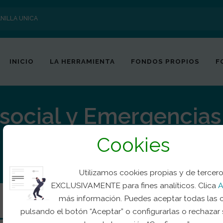
NILLA UNICA
INICIO
LA HERRAMIENTA
FONDOS PROPIOS
F
social y Emergencias
Cookies
 psicosocial en situaciones de emergencia, catást
Utilizamos cookies propias y de tercer
EXCLUSIVAMENTE para fines analíticos. Clica
A
más información. Puedes aceptar todas las 
pulsando el botón “Aceptar” o configurarlas o rechazar