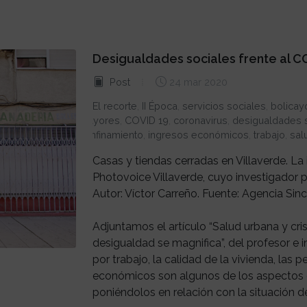
Desigualdades sociales frente al C
Post
24 mar 2020
El recorte
,
II Época
,
servicios sociales
,
bolicay
mayores
,
COVID 19
,
coronavirus
,
desigualdades 
confinamiento
,
ingresos económicos
,
trabajo
,
sal
Casas y tiendas cerradas en Villaverde. L
Photovoice Villaverde, cuyo investigador pri
Autor: Víctor Carreño. Fuente: Agencia Sinc
Adjuntamos el artículo “Salud urbana y cris
desigualdad se magnifica”, del profesor e
por trabajo, la calidad de la vivienda, las
económicos son algunos de los aspectos
poniéndolos en relación con la situación de.