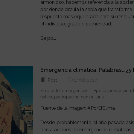
armonioso, hacemos referencia a la sosteni
por donde circula la sabia que transforma 
respuesta más equilibrada para su resoluc
el individuo, grupo o comunidad.
Se po...
Emergencia climática. Palabras… ¿y
Post
17 feb 2020
El recorte
,
emergencias
,
II Época
,
prevención
,
climática
,
participación comunitaria
Fuente de la imagen: #PorElClima
Desde, probablemente, el año pasado asisti
declaraciones de emergencias climáticas a