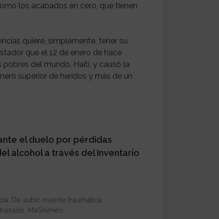
omo los acabados en cero, que tienen
ncias quiere, simplemente, tener su
astador que el 12 de enero de hace
 pobres del mundo, Haití, y causó la
ero superior de heridos y más de un
 ante el duelo por pérdidas
l alcohol a través del Inventario
cia
,
De autor
,
muerte traumática
,
trasado
,
MaShirHen