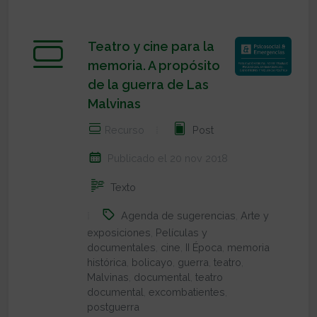
Teatro y cine para la
memoria. A propósito
de la guerra de Las
Malvinas
Recurso
Post
Publicado el 20 nov 2018
Texto
Agenda de sugerencias
,
Arte y
exposiciones
,
Películas y
documentales
,
cine
,
II Época
,
memoria
histórica
,
bolicayo
,
guerra
,
teatro
,
Malvinas
,
documental
,
teatro
documental
,
excombatientes
,
postguerra