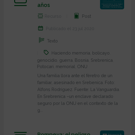
años
Recurso
Post
Publicado el 23 jul 2020
Texto
Haciendo memoria
,
bolicayo
,
genocidio
,
guerra
,
Bosnia
,
Srebrenica
,
Potocari
,
memorial
,
ONU
Una familia llora ante el féretro de un
familiar, asesinado en Srebenica. Foto:
Alfons Rodriguez. Fuente: La Vanguardia.
En Srebrenica –un enclave declarado
seguro por la ONU en el contexto de la
g...
Pompeya: el peligro