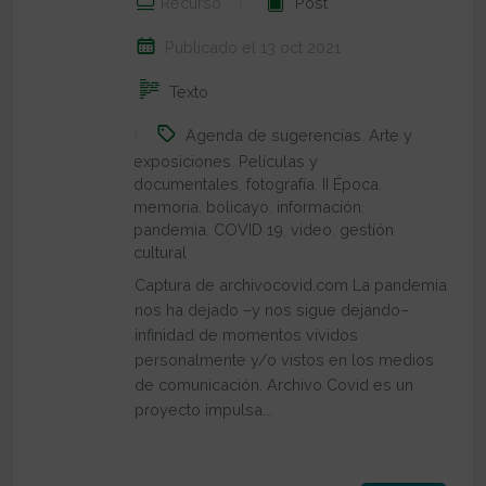
Recurso
Post
Publicado el 13 oct 2021
Texto
Agenda de sugerencias
,
Arte y
exposiciones
,
Películas y
documentales
,
fotografía
,
II Época
,
memoria
,
bolicayo
,
información
,
pandemia
,
COVID 19
,
video
,
gestión
cultural
Captura de archivocovid.com La pandemia
nos ha dejado –y nos sigue dejando–
infinidad de momentos vividos
personalmente y/o vistos en los medios
de comunicación. Archivo Covid es un
proyecto impulsa...