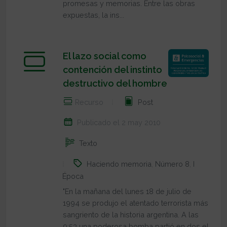
promesas y memorias. Entre las obras
expuestas, la ins...
El lazo social como
contención del instinto
destructivo del hombre
Recurso
Post
Publicado el 2 may 2010
Texto
Haciendo memoria
,
Número 8
,
I
Época
"En la mañana del lunes 18 de julio de
1994 se produjo el atentado terrorista más
sangriento de la historia argentina. A las
9:53 una poderosa bomba partió en dos el