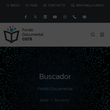
INICIO
FAQS
CONTACTO
VENTANILLA UNICA
Facebook
Twitter
Linkedin
Youtube
Instagram
91 541 57 76/77
consejo@cgtr
Buscador
Fondo Documental
Inicio
Buscador